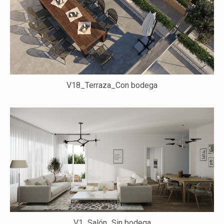
V18_Terraza_Con bodega
V1_Salón_Sin bodega